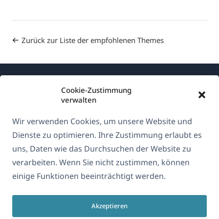
Zurück zur Liste der empfohlenen Themes
Cookie-Zustimmung
verwalten
Wir verwenden Cookies, um unsere Website und
Über WPML
Dienste zu optimieren. Ihre Zustimmung erlaubt es
DSGVO & Datenschutzrichtlinie
uns, Daten wie das Durchsuchen der Website zu
verarbeiten. Wenn Sie nicht zustimmen, können
(öffnet
Unserem Team beitreten
einige Funktionen beeinträchtigt werden.
in
(öffnet
(öffnet
(öffnet
einem
in
in
in
neuen
Akzeptieren
einem
einem
einem
Deutsch
Fenster)