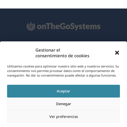
Acerca de WPML
Gestionar el
consentimiento de cookies
RGPD y Política de Privacidad
(se
Únete a nuestro equipo
Utilizamos cookies para optimizar nuestro sitio web y nuestros servicios. Su
consentimiento nos permite procesar datos como el comportamiento de
abre
navegación. No dar su consentimiento puede afectar a algunas funciones.
(se
(se
(se
en
abre
abre
abre
una
Aceptar
en
en
en
Español
nueva
una
una
una
Denegar
ventana)
nueva
nueva
nueva
(se
© 2026
OnTheGoSystems Limited
ventana)
ventana)
ventana)
Ver preferencias
abre