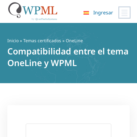
Ingresar
Saltar
al
contenido
Inicio
»
Temas certificados
» OneLine
Compatibilidad entre el tema
OneLine y WPML