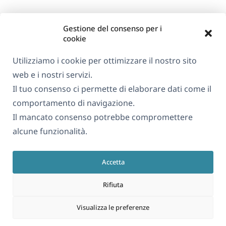
Gestione del consenso per i
cookie
Utilizziamo i cookie per ottimizzare il nostro sito
web e i nostri servizi.
Informazioni su WPML
Il tuo consenso ci permette di elaborare dati come il
GDPR e Informativa sulla Privacy
comportamento di navigazione.
Il mancato consenso potrebbe compromettere
(si
Unisciti al nostro team
alcune funzionalità.
apre
(si
(si
(si
in
apre
apre
apre
una
Accetta
in
in
in
Italiano
nuova
una
una
una
Rifiuta
finestra)
nuova
nuova
nuova
(si
© 2026
OnTheGoSystems Limited
finestra)
finestra)
finestra)
Visualizza le preferenze
apre