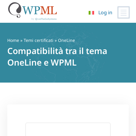
Log in
Vai
al
contenuto
Home
»
Temi certificati
» OneLine
Compatibilità tra il tema
OneLine e WPML