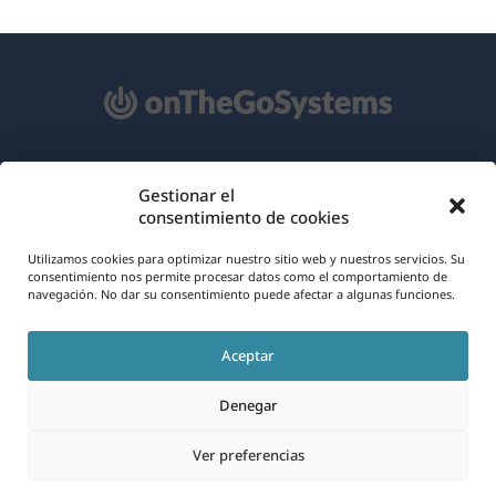
Acerca de WPML
Gestionar el
consentimiento de cookies
RGPD y Política de Privacidad
(se
Únete a nuestro equipo
Utilizamos cookies para optimizar nuestro sitio web y nuestros servicios. Su
consentimiento nos permite procesar datos como el comportamiento de
abre
navegación. No dar su consentimiento puede afectar a algunas funciones.
(se
(se
(se
en
abre
abre
abre
una
Aceptar
en
en
en
Español
nueva
una
una
una
Denegar
ventana)
nueva
nueva
nueva
(se
© 2026
OnTheGoSystems Limited
ventana)
ventana)
ventana)
Ver preferencias
abre