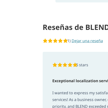
Reseñas de BLEN
(1)
5 de 5 estrellas
Dejar una reseña
5 stars
Exceptional localization serv
I wanted to express my satisfa
services! As a business owner,
priority, and BLEND exceeded 