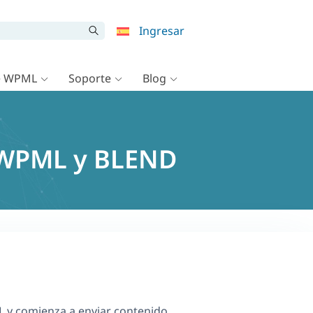
Ingresar
e WPML
Soporte
Blog
n WPML y BLEND
y comienza a enviar contenido