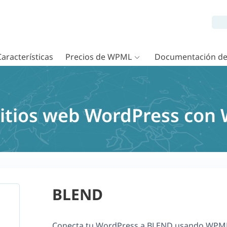
Características
Precios de WPML
Documentación d
sitios web WordPress co
BLEND
Conecta tu WordPress a BLEND usando WPML 