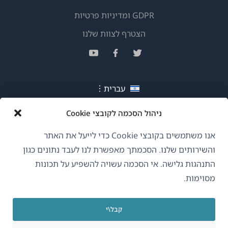
GDPR ומדיניות פרטיות
(נפתח
הצטרף לצוות שלנו
בחלון
(נפתח
(נפתח
(נפתח
חדש)
בחלון
בחלון
בחלון
חדש)
חדש)
חדש)
עברית
ניהול הסכמה לקובצי Cookie
(נפתח
OnTheGoSystems Limited
© 2026
בחלון
אנו משתמשים בקובצי Cookie כדי לייעל את האתר
חדש)
והשירותים שלנו. הסכמתך מאפשרת לנו לעבד נתונים כגון
התנהגות גלישה. אי הסכמה עשויה להשפיע על תכונות
מסוימות.
קבל\י