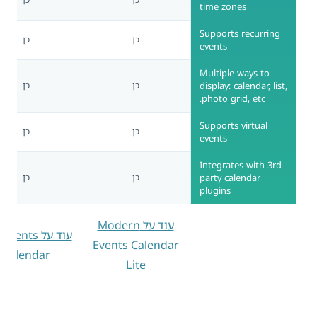
time zones
Supports recurring
כן
כן
events
Multiple ways to
display: calendar, list,
כן
כן
photo grid, etc.
Supports virtual
כן
כן
events
Integrates with 3rd
party calendar
כן
כן
plugins
עוד על Modern
עוד על vents
Events Calendar
Calendar
Lite