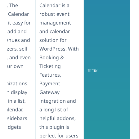
nts, The
Calendar is a
nts Calendar
robust event
es it easy for
management
 to add and
and calendar
e venues and
solution for
anizers, sell
WordPress. With
kets, and even
Booking &
 your own
Ticketing
אודות
e
Features,
tomizations.
Payment
 can display
Gateway
ts in a list,
integration and
a calendar,
a long list of
 in sidebars
helpful addons,
 widgets.
this plugin is
perfect for users