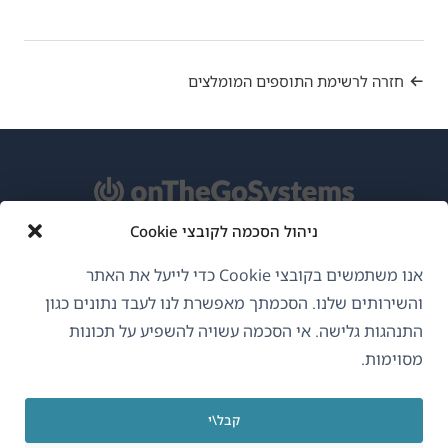
חזרה לרשימת התוספים המומלצים
ניהול הסכמה לקובצי Cookie
אודות WPML
אנו משתמשים בקובצי Cookie כדי לייעל את האתר
GDPR ומדיניות פרטיות
והשירותים שלנו. הסכמתך מאפשרת לנו לעבד נתונים כגון
התנהגות גלישה. אי הסכמה עשויה להשפיע על תכונות
(נפתח
הצטרף לצוות שלנו
מסוימות.
בחלון
(נפתח
(נפתח
(נפתח
חדש)
בחלון
בחלון
בחלון
קבל\י
חדש)
חדש)
חדש)
עברית