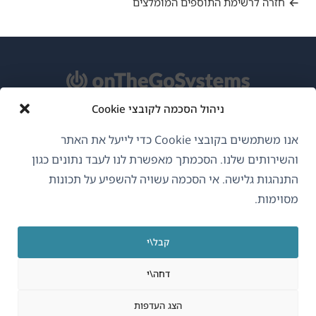
חזרה לרשימת התוספים המומלצים
ניהול הסכמה לקובצי Cookie
אודות WPML
אנו משתמשים בקובצי Cookie כדי לייעל את האתר
GDPR ומדיניות פרטיות
והשירותים שלנו. הסכמתך מאפשרת לנו לעבד נתונים כגון
התנהגות גלישה. אי הסכמה עשויה להשפיע על תכונות
(נפתח
הצטרף לצוות שלנו
מסוימות.
בחלון
(נפתח
(נפתח
(נפתח
חדש)
בחלון
בחלון
בחלון
קבל\י
חדש)
חדש)
חדש)
עברית
דחה\י
(נפתח
OnTheGoSystems Limited
© 2026
הצג העדפות