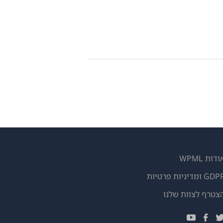
ודות WPML
GD ומדיניות פרטיות
(נפתח
צטרף לצוות שלנו
בחלון
(נפתח
(נפתח
(נפתח
חדש)