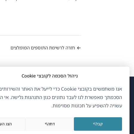
חזרה לרשימת התוספים המומלצים
ניהול הסכמה לקובצי Cookie
אנו משתמשים בקובצי Cookie כדי לייעל את האתר והשיר
(נפ
OnTheGoSystems Limited
© 2026
הסכמתך מאפשרת לנו לעבד נתונים כגון התנהגות גלישה. אי 
בחל
עשויה להשפיע על תכונות מסוימות.
חדש
עברית
קבל\י
דחה\י
הצג הע