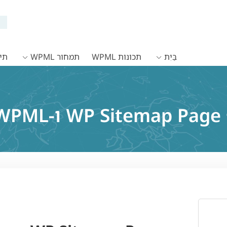
בַּיִת
תכונות WPML
תמחור WPML
תיעו
W