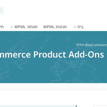
בַּיִת
תכונות WPML
תמחור WPML
תיעו