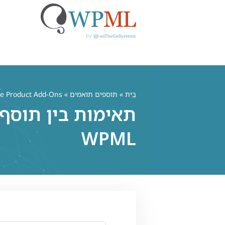
לג
תוכן
בַּיִת
»
תוספים תואמים
» YITH WooCommerce Product Add-Ons
WPML