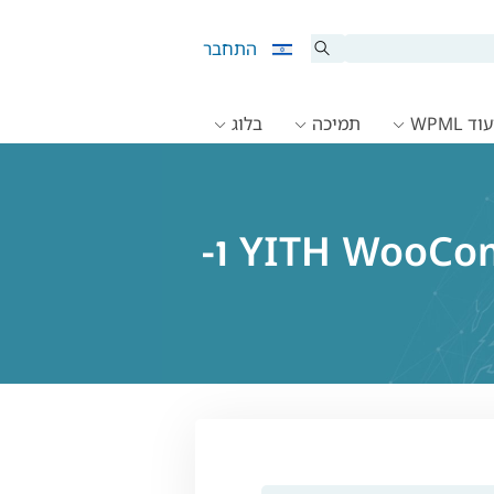
התחבר
ד WPML
תמיכה
בלוג
תאימות בין תוסף YITH WooCommerce Product Add-Ons ו-