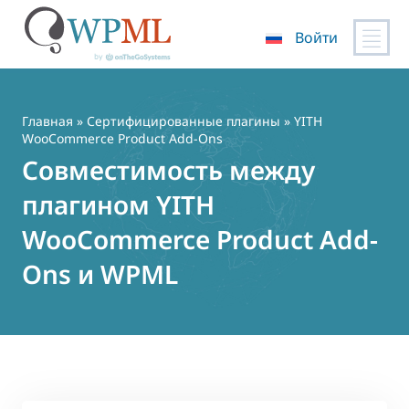
Войти
Перейти
к
содержимому
Главная
»
Сертифицированные плагины
» YITH
WooCommerce Product Add-Ons
Совместимость между
плагином YITH
WooCommerce Product Add-
Ons и WPML