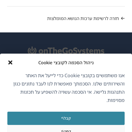
חזרה לרשימת ערכות הנושא המומלצות
ניהול הסכמה לקובצי Cookie
אודות WPML
אנו משתמשים בקובצי Cookie כדי לייעל את האתר
GDPR ומדיניות פרטיות
והשירותים שלנו. הסכמתך מאפשרת לנו לעבד נתונים כגון
התנהגות גלישה. אי הסכמה עשויה להשפיע על תכונות
(נפתח
הצטרף לצוות שלנו
מסוימות.
בחלון
(נפתח
(נפתח
(נפתח
חדש)
בחלון
בחלון
בחלון
קבל\י
חדש)
חדש)
חדש)
עברית
דחה\י