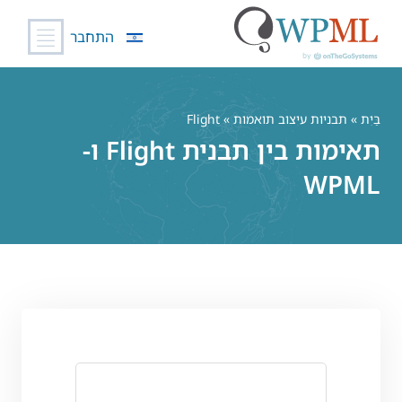
התחבר
לג
תוכן
בַּיִת
»
תבניות עיצוב תואמות
» Flight
תאימות בין תבנית Flight ו-
WPML