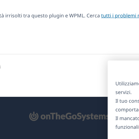
tà irrisolti tra questo plugin e WPML. Cerca
tutti i problemi 
i
Utilizziam
servizi.
Il tuo con
comportam
Il mancat
re
funzionali