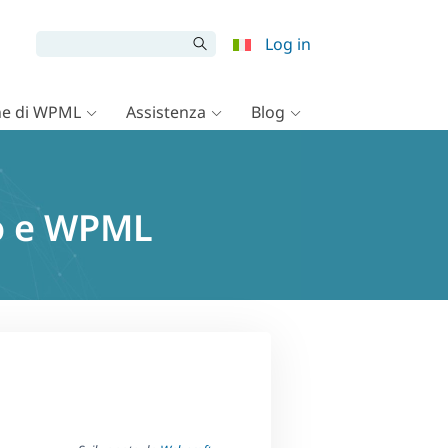
Log in
e di WPML
Assistenza
Blog
ro e WPML