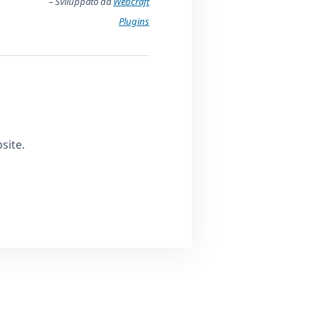
– Sviluppato da
Webcraft
Plugins
site.