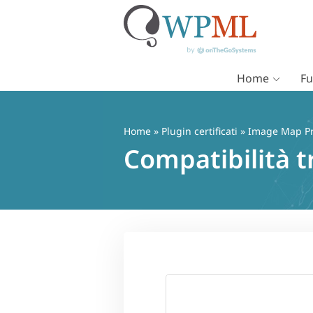
Home
Fu
Vai
al
contenuto
Home
»
Plugin certificati
» Image Map P
Compatibilità 