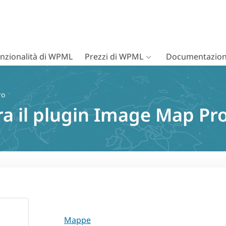
nzionalità di WPML
Prezzi di WPML
Documentazion
ro
tra il plugin Image Map P
Mappe