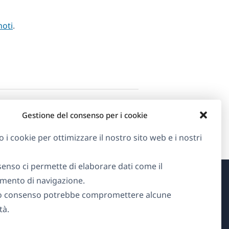
noti
.
Gestione del consenso per i cookie
o i cookie per ottimizzare il nostro sito web e i nostri
senso ci permette di elaborare dati come il
ento di navigazione.
Informazioni su WPML
o consenso potrebbe compromettere alcune
tà.
GDPR e Informativa sulla Privacy
(si
Unisciti al nostro team