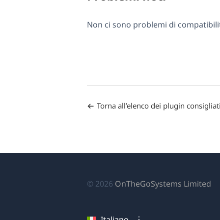
Non ci sono problemi di compatibili
Torna all’elenco dei plugin consigliat
(si
© 2026
OnTheGoSystems Limited
ap
in
Italiano