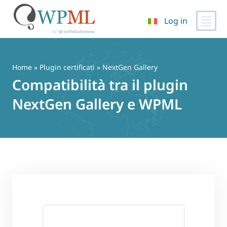
Log in
Vai
al
contenuto
Home
»
Plugin certificati
» NextGen Gallery
Compatibilità tra il plugin
NextGen Gallery e WPML