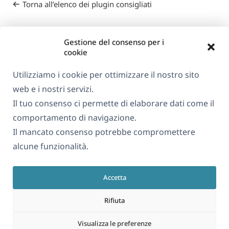
Torna all’elenco dei plugin consigliati
Gestione del consenso per i
cookie
Utilizziamo i cookie per ottimizzare il nostro sito
web e i nostri servizi.
Informazioni su WPML
Il tuo consenso ci permette di elaborare dati come il
GDPR e Informativa sulla Privacy
comportamento di navigazione.
Il mancato consenso potrebbe compromettere
(si
Unisciti al nostro team
alcune funzionalità.
apre
(si
(si
(si
in
apre
apre
apre
una
Accetta
in
in
in
Italiano
nuova
una
una
una
Rifiuta
finestra)
nuova
nuova
nuova
(si
© 2026
OnTheGoSystems Limited
finestra)
finestra)
finestra)
Visualizza le preferenze