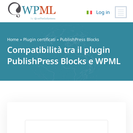
Log in
Vai
al
contenuto
Home
»
Plugin certificati
» PublishPress Blocks
Compatibilità tra il plugin
PublishPress Blocks e WPML