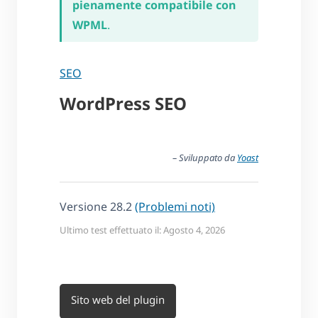
pienamente compatibile con
WPML
.
SEO
WordPress SEO
– Sviluppato da
Yoast
Versione 28.2
(Problemi noti)
Ultimo test effettuato il: Agosto 4, 2026
Sito web del plugin