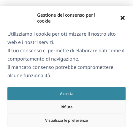
Gestione del consenso per i
cookie
Utilizziamo i cookie per ottimizzare il nostro sito
web e i nostri servizi.
Informazioni su WPML
Il tuo consenso ci permette di elaborare dati come il
GDPR e Informativa sulla Privacy
comportamento di navigazione.
Il mancato consenso potrebbe compromettere
(si
Unisciti al nostro team
alcune funzionalità.
apre
(si
(si
(si
in
apre
apre
apre
una
Accetta
in
in
in
Italiano
nuova
una
una
una
Rifiuta
finestra)
nuova
nuova
nuova
(si
© 2026
OnTheGoSystems Limited
finestra)
finestra)
finestra)
Visualizza le preferenze
apre