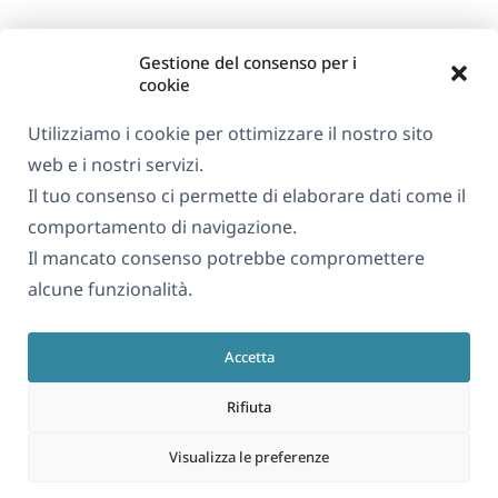
Gestione del consenso per i
cookie
Utilizziamo i cookie per ottimizzare il nostro sito
web e i nostri servizi.
Informazioni su WPML
Il tuo consenso ci permette di elaborare dati come il
GDPR e Informativa sulla Privacy
comportamento di navigazione.
Il mancato consenso potrebbe compromettere
(si
Unisciti al nostro team
alcune funzionalità.
apre
(si
(si
(si
in
apre
apre
apre
una
Accetta
in
in
in
Italiano
nuova
una
una
una
Rifiuta
finestra)
nuova
nuova
nuova
(si
© 2026
OnTheGoSystems Limited
finestra)
finestra)
finestra)
Visualizza le preferenze
apre