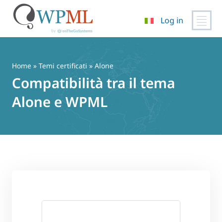
Log in
Vai
al
contenuto
Home
»
Temi certificati
» Alone
Compatibilità tra il tema
Alone e WPML