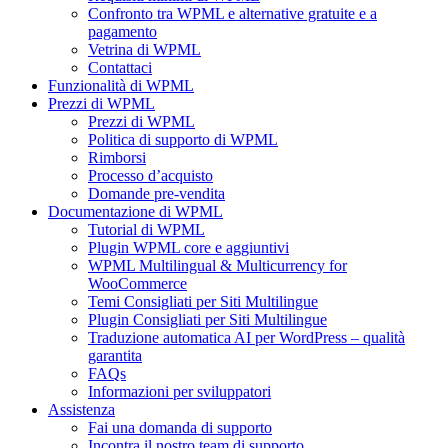
Confronto tra WPML e alternative gratuite e a
pagamento
Vetrina di WPML
Contattaci
Funzionalità di WPML
Prezzi di WPML
Prezzi di WPML
Politica di supporto di WPML
Rimborsi
Processo d’acquisto
Domande pre-vendita
Documentazione di WPML
Tutorial di WPML
Plugin WPML core e aggiuntivi
WPML Multilingual & Multicurrency for
WooCommerce
Temi Consigliati per Siti Multilingue
Plugin Consigliati per Siti Multilingue
Traduzione automatica AI per WordPress – qualità
garantita
FAQs
Informazioni per sviluppatori
Assistenza
Fai una domanda di supporto
Incontra il nostro team di supporto