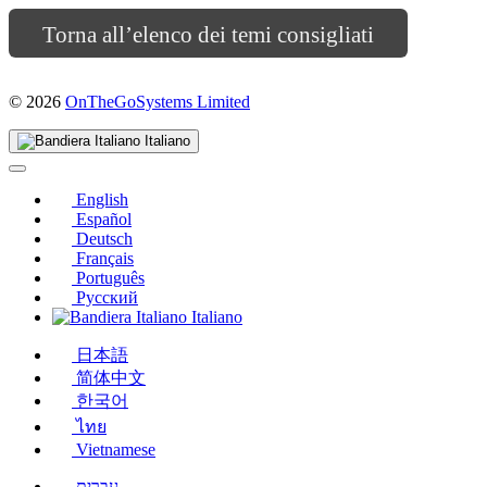
Torna all’elenco dei temi consigliati
(si
© 2026
OnTheGoSystems Limited
apre
in
Italiano
una
nuova
finestra)
English
Español
Deutsch
Français
Português
Русский
Italiano
日本語
简体中文
한국어
ไทย
Vietnamese
עברית