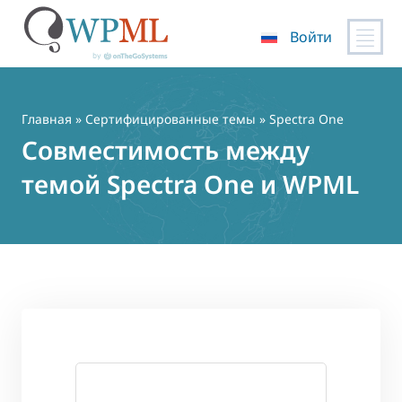
Войти
Перейти
к
содержимому
Главная
»
Сертифицированные темы
» Spectra One
Совместимость между
темой Spectra One и WPML