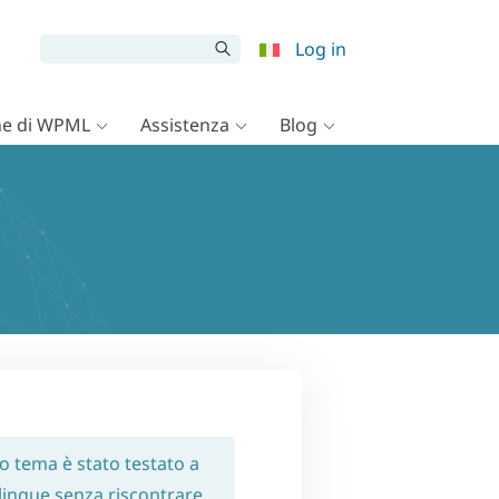
Log in
e di WPML
Assistenza
Blog
o tema è stato testato a
ilingue senza riscontrare