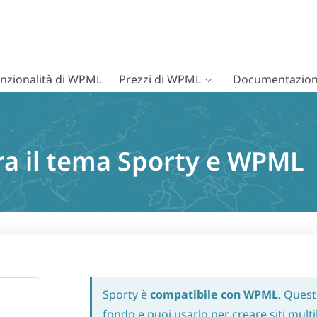
nzionalità di WPML
Prezzi di WPML
Documentazion
ra il tema Sporty e WPML
Sporty è
compatibile con WPML
. Quest
fondo e puoi usarlo per creare siti mult