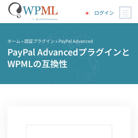
ログイン
コ
ン
テ
ホーム
»
認証プラグイン
» PayPal Advanced
ン
PayPal Advancedプラグインと
ツ
WPMLの互換性
へ
ス
キ
ッ
プ