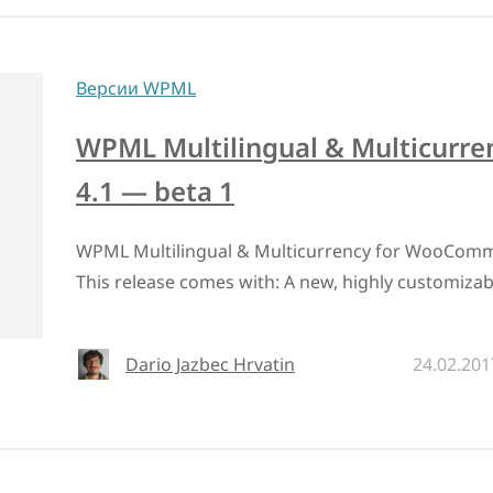
Версии WPML
WPML Multilingual & Multicurr
4.1 — beta 1
WPML Multilingual & Multicurrency for WooCommerc
This release comes with: A new, highly customiza
Dario Jazbec Hrvatin
24.02.201