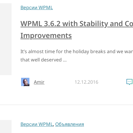
Версии WPML
WPML 3.6.2 with Stability and Co
Improvements
It’s almost time for the holiday breaks and we wa
that well deserved …
Amir
12.12.2016
Версии WPML
,
Объявления