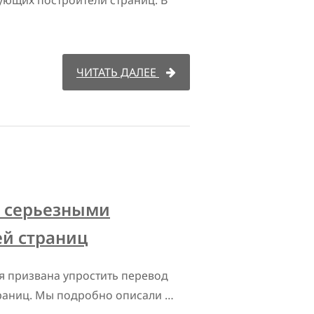
ующих построители страниц. В
ЧИТАТЬ ДАЛЕЕ
с серьезными
й страниц
ия призвана упростить перевод
траниц. Мы подробно описали …