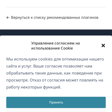
Вернуться к списку рекомендованных плагинов
Управление согласием на
использование Cookie
Мы используем cookies для оптимизации нашего
О WPML
сайта и услуг. Ваше согласие позволяет нам
GDPR и политика конфиденциальности
обрабатывать такие данные, как поведение при
просмотре. Отказ от согласия может повлиять на
(открывае
Присоединяйтесь к нашей команде
работу некоторых функций.
в
(открывается
(открывается
(открывается
новом
в
в
в
окне)
Принять
новом
новом
новом
Русский
окне)
окне)
окне)