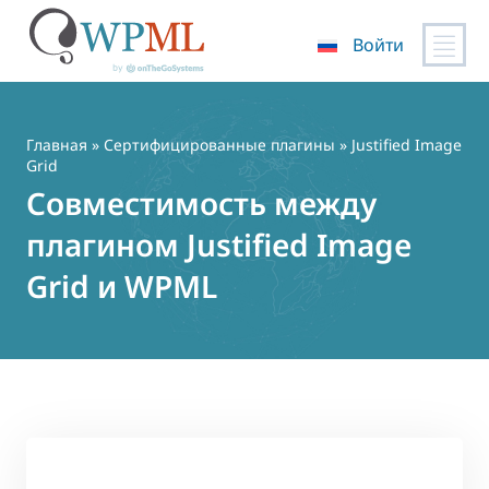
Войти
Перейти
к
содержимому
Главная
»
Сертифицированные плагины
» Justified Image
Grid
Совместимость между
плагином Justified Image
Grid и WPML