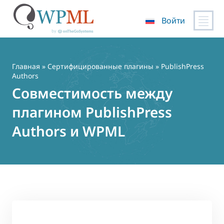
Войти
Перейти
к
содержимому
Главная
»
Сертифицированные плагины
» PublishPress
Authors
Совместимость между
плагином PublishPress
Authors и WPML