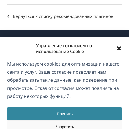
Вернуться к списку рекомендованных плагинов
Управление согласием на
использование Cookie
Мы используем cookies для оптимизации нашего
О WPML
сайта и услуг. Ваше согласие позволяет нам
GDPR и политика конфиденциальности
обрабатывать такие данные, как поведение при
просмотре. Отказ от согласия может повлиять на
(открывае
Присоединяйтесь к нашей команде
работу некоторых функций.
в
(открывается
(открывается
(открывается
новом
в
в
в
окне)
Принять
новом
новом
новом
Русский
окне)
окне)
окне)
Запретить