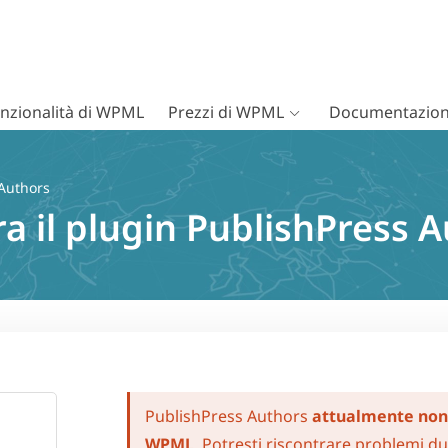
nzionalità di WPML
Prezzi di WPML
Documentazion
Authors
ra il plugin PublishPress
PublishPress Authors
attualmente non
WPML
. Potresti riscontrare problemi dur