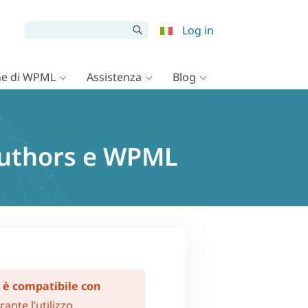
Log in
e di WPML
Assistenza
Blog
 Authors e WPML
 è compatibile con
ante l’utilizzo.