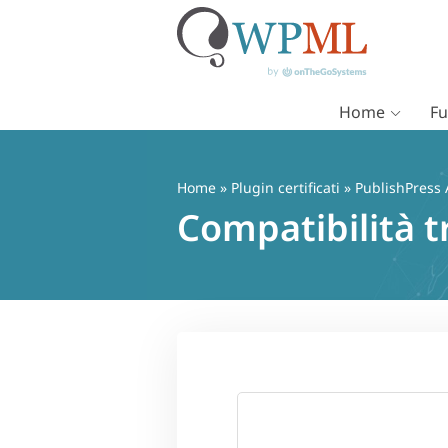
Home
Fu
Vai
al
contenuto
Home
»
Plugin certificati
» PublishPress 
Compatibilità t