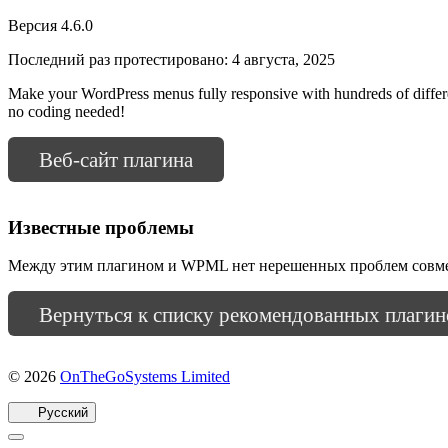
Версия 4.6.0
Последний раз протестировано: 4 августа, 2025
Make your WordPress menus fully responsive with hundreds of different
no coding needed!
Веб-сайт плагина
Известные проблемы
Между этим плагином и WPML нет нерешенных проблем совм
Вернуться к списку рекомендованных плагин
(открывается
© 2026
OnTheGoSystems Limited
в
новом
Русский
окне)