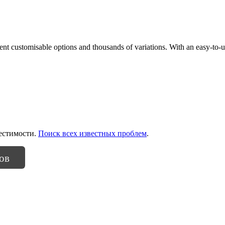
 customisable options and thousands of variations. With an easy-to-use
естимости.
Поиск всех известных проблем
.
ов