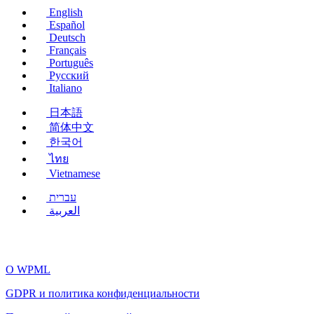
English
Español
Deutsch
Français
Português
Русский
Italiano
日本語
简体中文
한국어
ไทย
Vietnamese
עברית
العربية
О WPML
GDPR и политика конфиденциальности