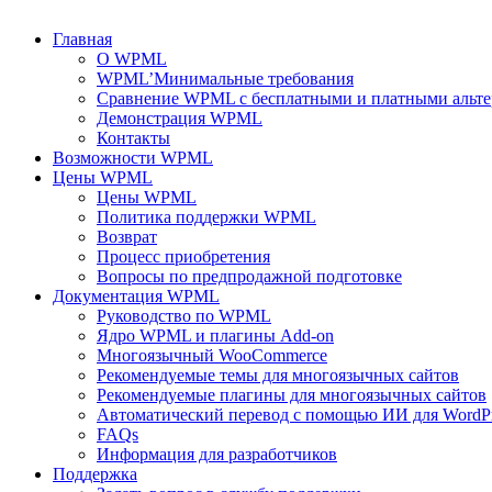
Главная
О WPML
WPML’Минимальные требования
Сравнение WPML с бесплатными и платными альт
Демонстрация WPML
Контакты
Возможности WPML
Цены WPML
Цены WPML
Политика поддержки WPML
Возврат
Процесс приобретения
Вопросы по предпродажной подготовке
Документация WPML
Руководство по WPML
Ядро WPML и плагины Add-on
Многоязычный WooCommerce
Рекомендуемые темы для многоязычных сайтов
Рекомендуемые плагины для многоязычных сайтов
Автоматический перевод с помощью ИИ для WordPr
FAQs
Информация для разработчиков
Поддержка