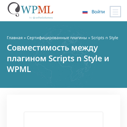
Войти
Перейти
к
содержимому
Главная
»
Сертифицированные плагины
» Scripts n Style
Совместимость между
плагином Scripts n Style и
WPML