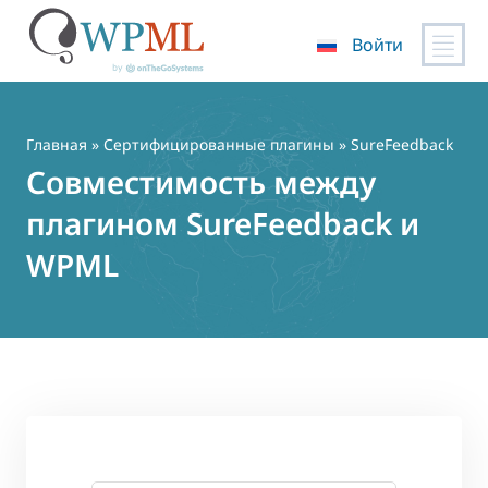
Войти
Перейти
к
содержимому
Главная
»
Сертифицированные плагины
» SureFeedback
Совместимость между
плагином SureFeedback и
WPML