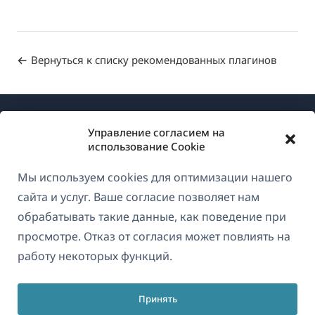
Вернуться к списку рекомендованных плагинов
Управление согласием на
использование Cookie
Мы используем cookies для оптимизации нашего
О WPML
сайта и услуг. Ваше согласие позволяет нам
GDPR и политика конфиденциальности
обрабатывать такие данные, как поведение при
просмотре. Отказ от согласия может повлиять на
(открывае
Присоединяйтесь к нашей команде
работу некоторых функций.
в
(открывается
(открывается
(открывается
новом
в
в
в
окне)
Принять
новом
новом
новом
Русский