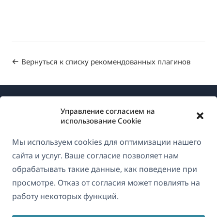
Вернуться к списку рекомендованных плагинов
Управление согласием на
использование Cookie
Мы используем cookies для оптимизации нашего
О WPML
сайта и услуг. Ваше согласие позволяет нам
GDPR и политика конфиденциальности
обрабатывать такие данные, как поведение при
просмотре. Отказ от согласия может повлиять на
(открывае
Присоединяйтесь к нашей команде
работу некоторых функций.
в
(открывается
(открывается
(открывается
новом
в
в
в