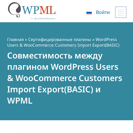
Войти
Перейти
к
содержимому
Главная
»
Сертифицированные плагины
» WordPress
Users & WooCommerce Customers Import Export(BASIC)
Совместимость между
плагином WordPress Users
& WooCommerce Customers
Import Export(BASIC) и
WPML