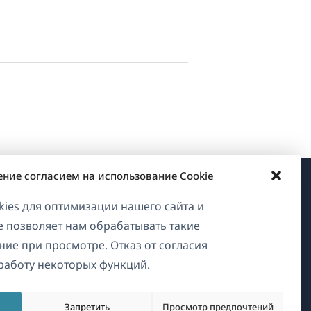
ение согласием на использование Cookie
О WPML
ies для оптимизации нашего сайта и
ие позволяет нам обрабатывать такие
GDPR и политика
ние при просмотре. Отказ от согласия
конфиденциальности
работу некоторых функций.
Присоединяйтесь к нашей
(открывается
команде
Запретить
Просмотр предпочтений
в