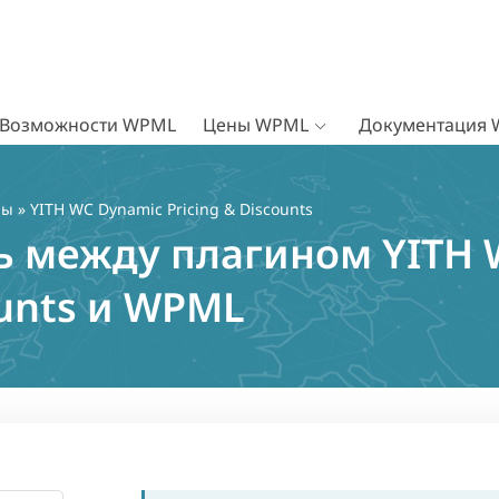
Возможности WPML
Цены WPML
Документация
ны
» YITH WC Dynamic Pricing & Discounts
ь между плагином YITH 
ounts и WPML