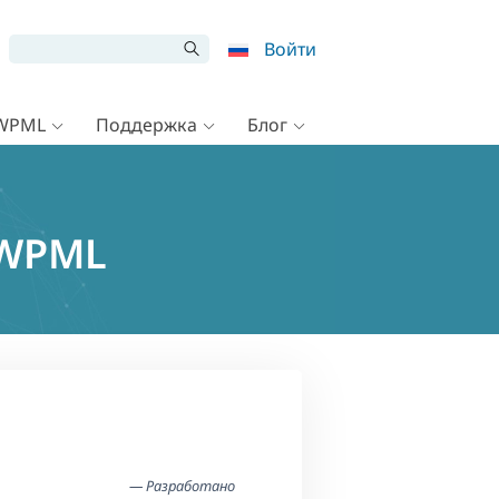
Войти
 WPML
Поддержка
Блог
 WPML
— Разработано