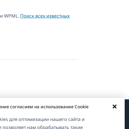
 и WPML.
Поиск всех известных
ение согласием на использование Cookie
О WPML
ies для оптимизации нашего сайта и
ие позволяет нам обрабатывать такие
GDPR и политика