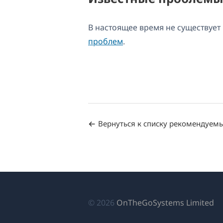
В настоящее время не существуе
проблем
.
Вернуться к списку рекомендуем
(о
© 2026
OnTheGoSystems Limited
в