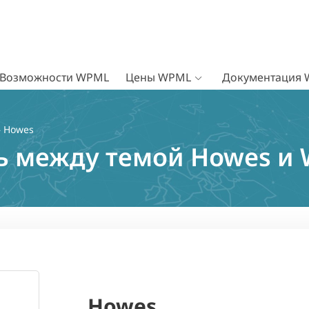
Возможности WPML
Цены WPML
Документация
 Howes
ь между темой Howes и
Howes