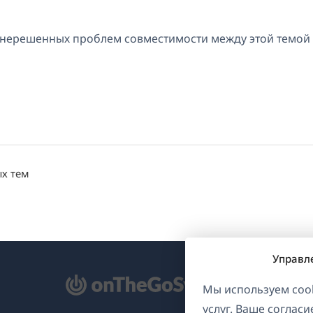
т нерешенных проблем совместимости между этой темой
ых тем
Управл
ткрывается
Мы используем cook
услуг. Ваше соглас