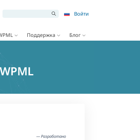
Войти
 WPML
Поддержка
Блог
и WPML
— Разработано