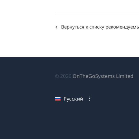
Вернуться к списку рекомендуем
(о
© 2026
OnTheGoSystems Limited
в
н
Русский
ок