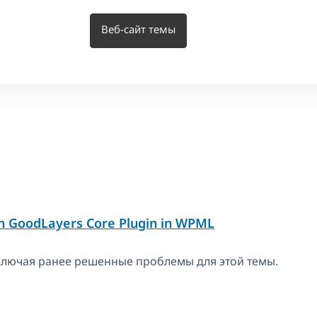
Веб-сайт темы
ы
h GoodLayers Core Plugin in WPML
включая ранее решенные проблемы для этой темы.