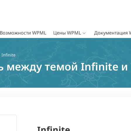
Возможности WPML
Цены WPML
Документация
 Infinite
 между темой Infinite 
Infinite