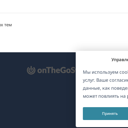
ых тем
Управл
ткрывается
Мы используем cook
услуг. Ваше соглас
овом
данные, как поведе
не)
может повлиять на 
Принять