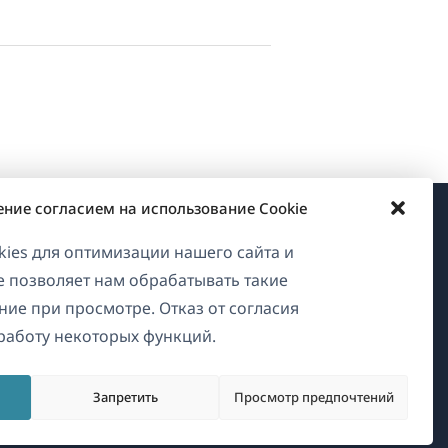
ение согласием на использование Cookie
О WPML
ies для оптимизации нашего сайта и
ие позволяет нам обрабатывать такие
GDPR и политика
ние при просмотре. Отказ от согласия
конфиденциальности
работу некоторых функций.
Присоединяйтесь к нашей
(открывается
команде
Запретить
Просмотр предпочтений
в
(открывается
(открывается
(открывается
новом
в
в
в