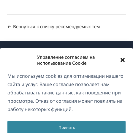
Вернуться к списку рекомендуемых тем
Управление согласием на
использование Cookie
Мы используем cookies для оптимизации нашего
О WPML
сайта и услуг. Ваше согласие позволяет нам
GDPR и политика конфиденциальности
обрабатывать такие данные, как поведение при
просмотре. Отказ от согласия может повлиять на
(открывае
Присоединяйтесь к нашей команде
работу некоторых функций.
в
(открывается
(открывается
(открывается
новом
в
в
в
окне)
Принять
новом
новом
новом