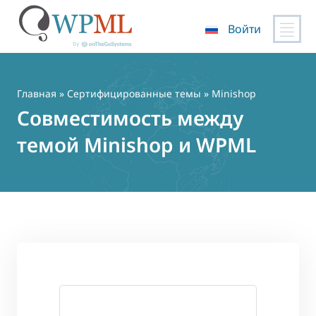
Войти
Перейти
к
содержимому
Главная
»
Сертифицированные темы
» Minishop
Совместимость между
темой Minishop и WPML