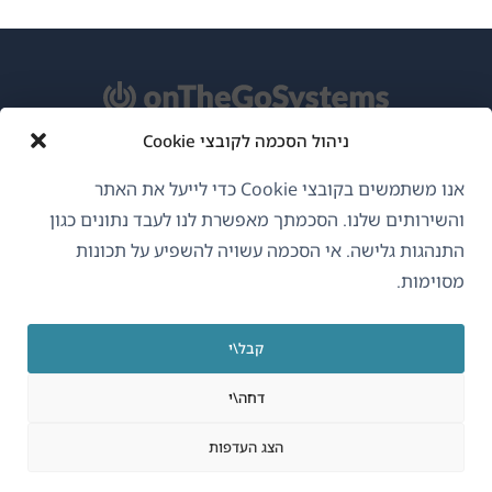
ניהול הסכמה לקובצי Cookie
אודות WPML
אנו משתמשים בקובצי Cookie כדי לייעל את האתר
GDPR ומדיניות פרטיות
והשירותים שלנו. הסכמתך מאפשרת לנו לעבד נתונים כגון
התנהגות גלישה. אי הסכמה עשויה להשפיע על תכונות
(נפתח
הצטרף לצוות שלנו
מסוימות.
בחלון
(נפתח
(נפתח
(נפתח
חדש)
בחלון
בחלון
בחלון
קבל\י
חדש)
חדש)
חדש)
עברית
דחה\י
(נפתח
OnTheGoSystems Limited
© 2026
הצג העדפות
בחלון