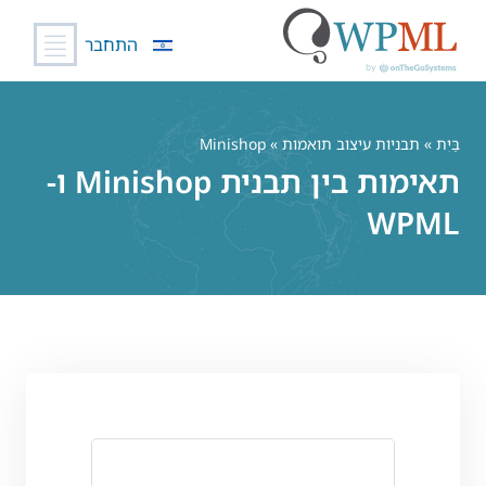
התחבר
לג
תוכן
בַּיִת
»
תבניות עיצוב תואמות
» Minishop
תאימות בין תבנית Minishop ו-
WPML