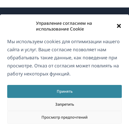
Управление согласием на
использование Cookie
Мы используем cookies для оптимизации нашего
О WPML
сайта и услуг. Ваше согласие позволяет нам
GDPR и политика конфиденциальности
обрабатывать такие данные, как поведение при
просмотре. Отказ от согласия может повлиять на
(открывае
Присоединяйтесь к нашей команде
работу некоторых функций.
в
(открывается
(открывается
(открывается
новом
в
в
в
окне)
Принять
новом
новом
новом
Русский
окне)
окне)
окне)
Запретить
(открываетс
© 2026
OnTheGoSystems Limited
Просмотр предпочтений
в