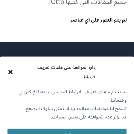
جميع المقالات التي كتبها Otto:
لم يتم العثور على أي عناصر
إدارة الموافقة على ملفات تعريف
الارتباط
عن WPML
نستخدم ملفات تعريف الارتباط لتحسين موقعنا الإلكتروني
سياسة GDPR والخصوصية
وخدماتنا.
(يفتح
انضم إلى فريقنا
تسمح لنا موافقتك بمعالجة بيانات مثل سلوك التصفح.
في
قد يؤثر عدم الموافقة على بعض الميزات.
(يفتح
(يفتح
(يفتح
نافذة
في
في
في
جديدة)
نافذة
نافذة
نافذة