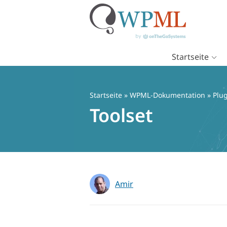
Startseite
Zum
Inhalt
springen
Startseite
»
WPML-Dokumentation
»
Plug
Toolset
Amir