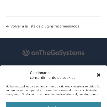
Volver a la lista de plugins recomendados
Acerca de WPML
Gestionar el
consentimiento de cookies
RGPD y Política de Privacidad
(se
Únete a nuestro equipo
Utilizamos cookies para optimizar nuestro sitio web y nuestros servicios. Su
consentimiento nos permite procesar datos como el comportamiento de
abre
navegación. No dar su consentimiento puede afectar a algunas funciones.
(se
(se
(se
en
abre
abre
abre
una