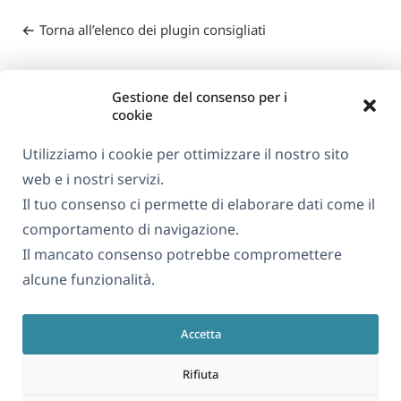
Torna all’elenco dei plugin consigliati
Gestione del consenso per i
cookie
Utilizziamo i cookie per ottimizzare il nostro sito
web e i nostri servizi.
Informazioni su WPML
Il tuo consenso ci permette di elaborare dati come il
GDPR e Informativa sulla Privacy
comportamento di navigazione.
Il mancato consenso potrebbe compromettere
(si
Unisciti al nostro team
alcune funzionalità.
apre
(si
(si
(si
in
apre
apre
apre
una
Accetta
in
in
in
Italiano
nuova
una
una
una
Rifiuta
finestra)
nuova
nuova
nuova