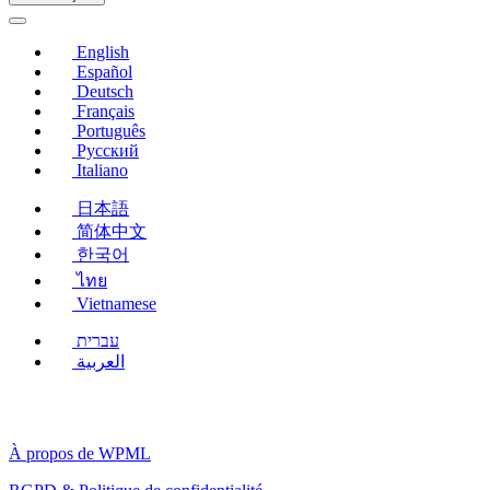
nouvelle
fenêtre)
English
Español
Deutsch
Français
Português
Русский
Italiano
日本語
简体中文
한국어
ไทย
Vietnamese
עברית
العربية
À propos de WPML