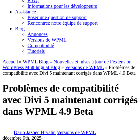
FAQs
Informations pour les développeurs
Assistance
Poser une question de support
Rencontrez notre équipe de support
Blog
Annonces
Versions de WPML
Compatibilité
Tutoriels
Accueil
»
WPML Blog – Nouvelles et mises à jour de l’extension
WordPress Multilingual Blog
»
Versions de WPML
» Problèmes de
compatibilité avec Divi 5 maintenant corrigés dans WPML 4.9 Beta
Problèmes de compatibilité
avec Divi 5 maintenant corrigés
dans WPML 4.9 Beta
Dario Jazbec Hrvatin
Versions de WPML
décembre 9th, 2025