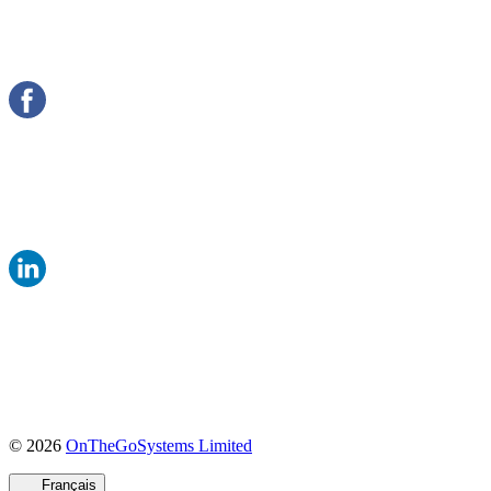
(s'ouvre
© 2026
OnTheGoSystems Limited
dans
une
Français