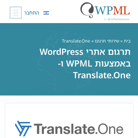
התחבר
לג
תוכן
בַּיִת
»
שירותי תרגום
» Translate.One
תרגום אתרי WordPress
באמצעות WPML ו-
Translate.One