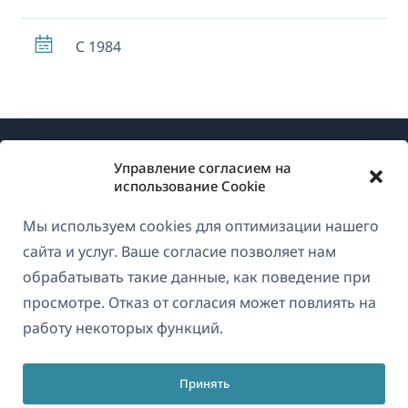
С 1984
Управление согласием на
использование Cookie
Мы используем cookies для оптимизации нашего
О WPML
сайта и услуг. Ваше согласие позволяет нам
GDPR и политика конфиденциальности
обрабатывать такие данные, как поведение при
просмотре. Отказ от согласия может повлиять на
(открывае
Присоединяйтесь к нашей команде
работу некоторых функций.
в
(открывается
(открывается
(открывается
новом
в
в
в
окне)
Принять
новом
новом
новом
Русский