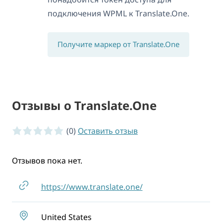
подключения WPML к Translate.One.
Получите маркер от Translate.One
Отзывы о Translate.One
0 of 5 stars
(0)
Оставить отзыв
Отзывов пока нет.
https://www.translate.one/
United States