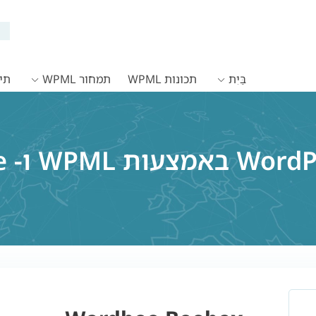
בַּיִת
תכונות WPML
תמחור WPML
תיעו
תרג