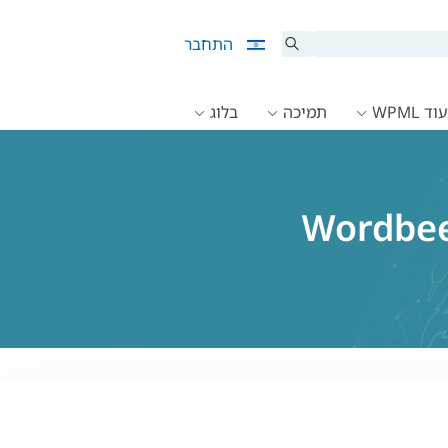
התחבר
ד WPML
תמיכה
בלוג
ום אתרי WordPress באמצעות WPML ו- Wordbee