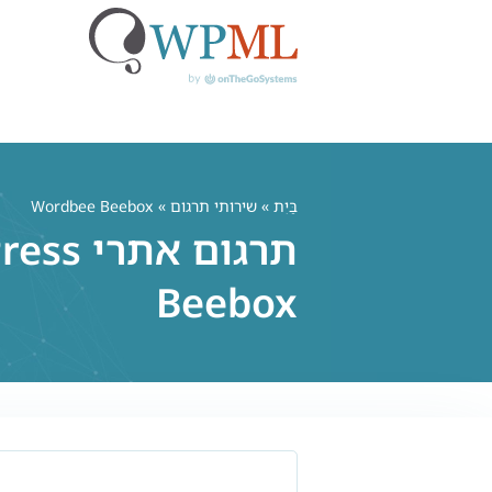
לג
תוכן
בַּיִת
»
שירותי תרגום
» Wordbee Beebox
Beebox