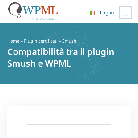
Log in
Vai
al
contenuto
Home
»
Plugin certificati
» Smush
Compatibilità tra il plugin
Smush e WPML