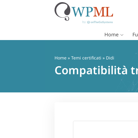
Home
Fu
Vai
al
contenuto
Home
»
Temi certificati
» Didi
Compatibilità t