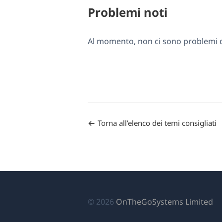
Problemi noti
Al momento, non ci sono problemi di
Torna all’elenco dei temi consigliati
(si
© 2026
OnTheGoSystems Limited
ap