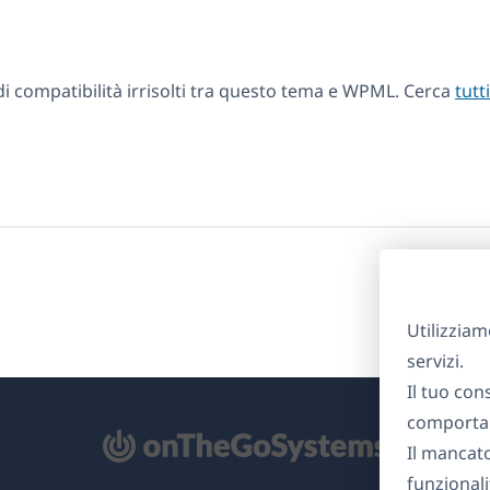
 compatibilità irrisolti tra questo tema e WPML. Cerca
tutt
Utilizziam
servizi.
Il tuo con
comportam
Il mancat
re
funzionali