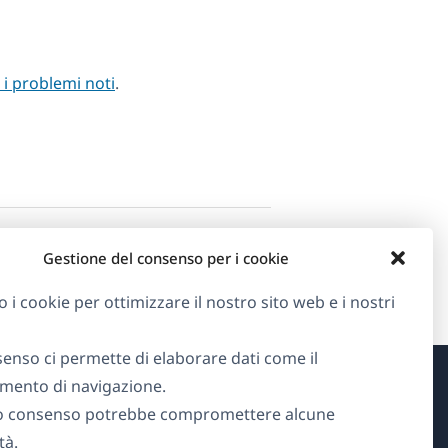
i i problemi noti
.
Gestione del consenso per i cookie
o i cookie per ottimizzare il nostro sito web e i nostri
senso ci permette di elaborare dati come il
ento di navigazione.
Informazioni su WPML
o consenso potrebbe compromettere alcune
tà.
GDPR e Informativa sulla Privacy