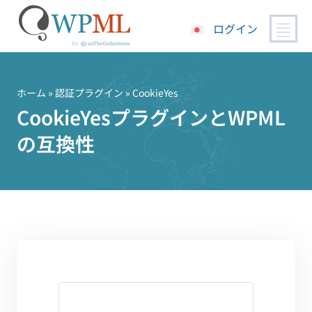
ログイン
コ
ン
テ
ホーム
»
認証プラグイン
» CookieYes
ン
CookieYesプラグインとWPML
ツ
の互換性
へ
ス
キ
ッ
プ