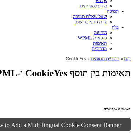
FAQs
מידע למפתחים
תמיכה
שאל שאלת תמיכה
צוות התמיכה שלנו
בלוג
הודעות
גרסאות WPML
תאימות
מדריכים
בַּיִת
»
תוספים תואמים
» CookieYes
תאימות בין תוסף CookieYes ו-WPML
משאבים שימושיים
 to Add a Multilingual Cookie Consent Banner