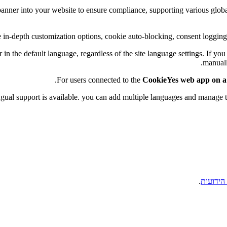
es an intuitive cookie banner into your website to ensure compliance, supporting variou
e in-depth customization options, cookie auto-blocking, consent loggin
r in the default language, regardless of the site language settings. If 
manuall
For users connected to the
CookieYes web app on a 
ingual support is available. you can add multiple languages and manage t
הידועות
.