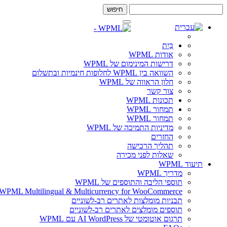
דלג
דלג
לתוכן
לסרגל
צד
בַּיִת
אודות WPML
דרישות המינימום של WPML
השוואה בין WPML לחלופות חינמיות ובתשלום
חלון הראווה של WPML
צור קשר
תכונות WPML
תמחור WPML
תמחור WPML
מדיניות התמיכה של WPML
החזרים
תהליך הרכישה
שאלות לפני מכירה
תיעוד WPML
מדריך WPML
תוספי הליבה והתוספים של WPML
WPML Multilingual & Multicurrency for WooCommerce – אתרי WooCommerce רב לשוניים בקלות
תבניות מומלצות לאתרים רב-לשוניים
תוספים מומלצים לאתרים רב-לשוניים
תרגום אוטומטי של AI WordPress עם WPML