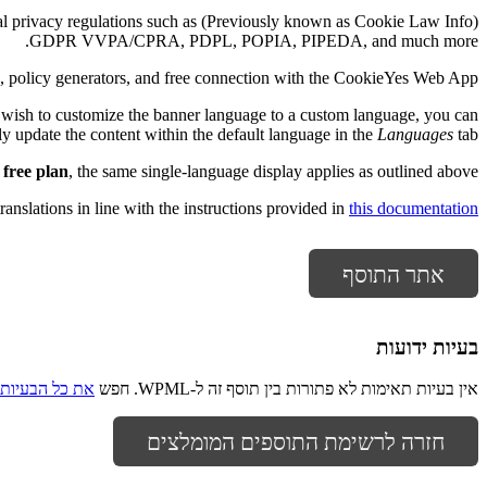
s global privacy regulations such as
GDPR VVPA/CPRA, PDPL, POPIA, PIPEDA, and much more.
g, policy generators, and free connection with the CookieYes Web App.
you wish to customize the banner language to a custom language, you can
y update the content within the default language in the
Languages
tab.
free plan
, the same single-language display applies as outlined above.
ranslations in line with the instructions provided in
this documentation
אתר התוסף
בעיות ידועות
אין בעיות תאימות לא פתורות בין תוסף זה ל-WPML. חפש
את כל הבעיות 
חזרה לרשימת התוספים המומלצים