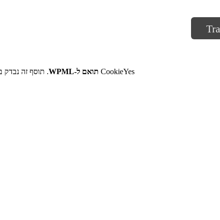
Tra
CookieYes
תואם ל-WPML
. תוסף זה נבדק ב