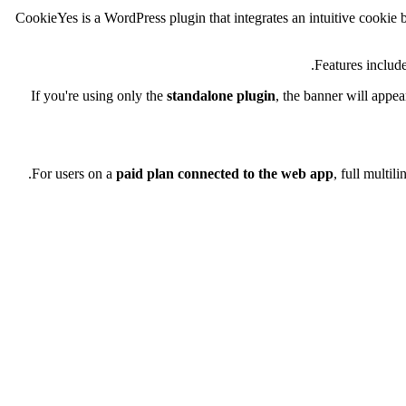
(Previously known as Cookie Law Info) CookieYes is a WordPress plugin that integrat
Features includ
If you're using only the
standalone plugin
, the banner will appea
.
For users on a
paid plan connected to the web app
, full multil