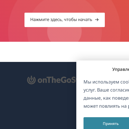
Нажмите здесь, чтобы начать
Управл
ткрывается
Мы используем cook
услуг. Ваше соглас
овом
данные, как поведе
не)
может повлиять на 
Принять