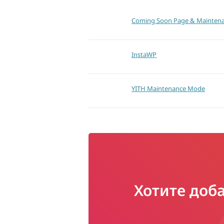
Coming Soon Page & Mainten
InstaWP
YITH Maintenance Mode
Хотите доб