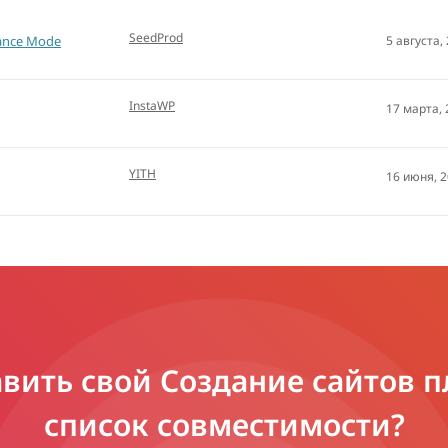
SeedProd
ance Mode
5 августа,
InstaWP
17 марта,
YITH
16 июня, 
авить свой Создание сайтов п
список совместимости?