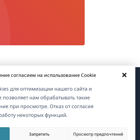
ение согласием на использование Cookie
О WPML
ies для оптимизации нашего сайта и
ие позволяет нам обрабатывать такие
GDPR и политика
ние при просмотре. Отказ от согласия
конфиденциальности
работу некоторых функций.
Присоединяйтесь к нашей
(открывается
команде
Запретить
Просмотр предпочтений
в