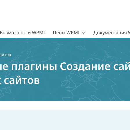
Возможности WPML
Цены WPML
Документация
сайтов
е плагины Создание сай
 сайтов